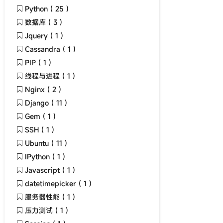
Python ( 25 )
数据库 ( 3 )
Jquery ( 1 )
Cassandra ( 1 )
PIP ( 1 )
线程与进程 ( 1 )
Nginx ( 2 )
Django ( 11 )
Gem ( 1 )
SSH ( 1 )
Ubuntu ( 11 )
IPython ( 1 )
Javascript ( 1 )
datetimepicker ( 1 )
服务器性能 ( 1 )
压力测试 ( 1 )