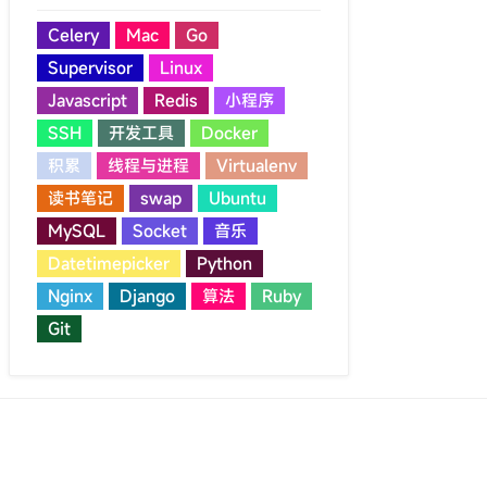
Celery
Mac
Go
Supervisor
Linux
Javascript
Redis
小程序
SSH
开发工具
Docker
积累
线程与进程
Virtualenv
读书笔记
swap
Ubuntu
MySQL
Socket
音乐
Datetimepicker
Python
Nginx
Django
算法
Ruby
Git