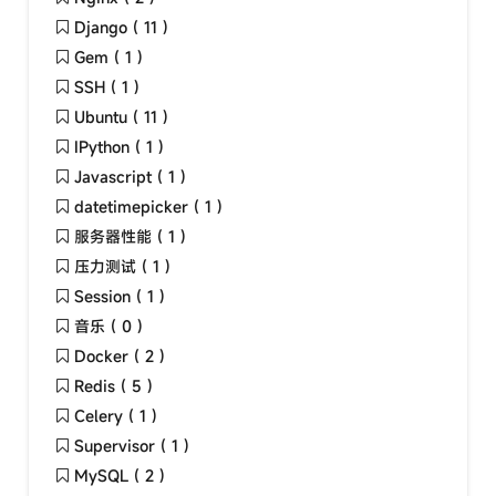
Django ( 11 )
Gem ( 1 )
SSH ( 1 )
Ubuntu ( 11 )
IPython ( 1 )
Javascript ( 1 )
datetimepicker ( 1 )
服务器性能 ( 1 )
压力测试 ( 1 )
Session ( 1 )
音乐 ( 0 )
Docker ( 2 )
Redis ( 5 )
Celery ( 1 )
Supervisor ( 1 )
MySQL ( 2 )