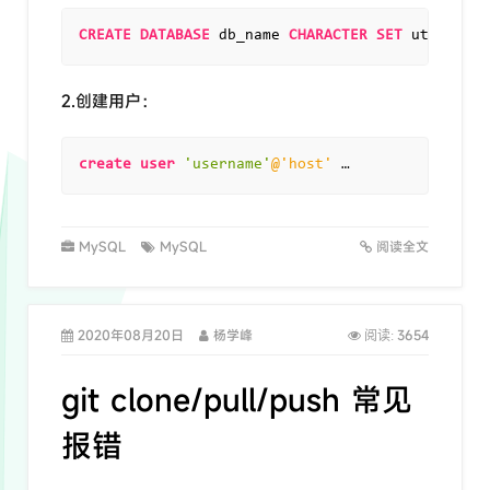
CREATE
DATABASE
 db_name 
CHARACTER
SET
 utf8mb4 
C
2.创建用户：
create
user
'username'
@'host'
 …
MySQL
MySQL
阅读全文
2020年08月20日
杨学峰
3654
阅读:
git clone/pull/push 常见
报错