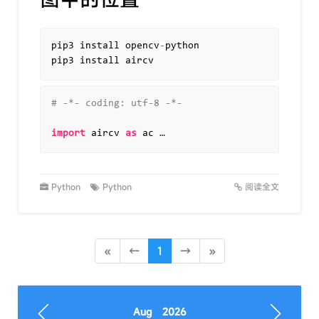
pip3 install opencv
-
python

# -*- coding: utf-8 -*-
import
 aircv 
as
 ac …
Python
Python
阅读全文
«
←
1
→
»
Aug 2026