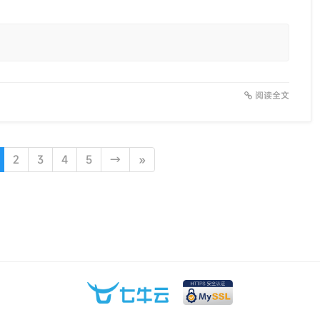
阅读全文
2
3
4
5
→
»