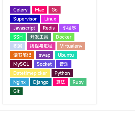
Celery
Mac
Go
Supervisor
Linux
Javascript
Redis
小程序
SSH
开发工具
Docker
积累
线程与进程
Virtualenv
读书笔记
swap
Ubuntu
MySQL
Socket
音乐
Datetimepicker
Python
Nginx
Django
算法
Ruby
Git