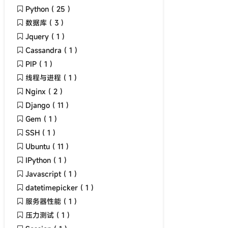
Python ( 25 )
数据库 ( 3 )
Jquery ( 1 )
Cassandra ( 1 )
PIP ( 1 )
线程与进程 ( 1 )
Nginx ( 2 )
Django ( 11 )
Gem ( 1 )
SSH ( 1 )
Ubuntu ( 11 )
IPython ( 1 )
Javascript ( 1 )
datetimepicker ( 1 )
服务器性能 ( 1 )
压力测试 ( 1 )