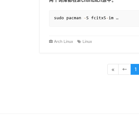
两个词库都在archlinuxcn源中。
sudo pacman 
-
S fcitx5
-
im …
Arch Linux
Linux
«
←
1