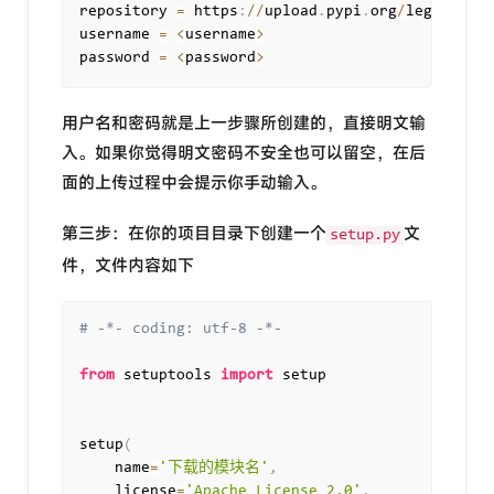
repository 
=
 https
:
//
upload
.
pypi
.
org
/
legacy
/
username 
=
<
username
>
password 
=
<
password
>
用户名和密码就是上一步骤所创建的，直接明文输
入。如果你觉得明文密码不安全也可以留空，在后
面的上传过程中会提示你手动输入。
第三步：在你的项目目录下创建一个
文
setup.py
件，文件内容如下
# -*- coding: utf-8 -*-
from
 setuptools 
import
 setup

setup
(
    name
=
'下载的模块名'
,
    license
=
'Apache License 2.0'
,