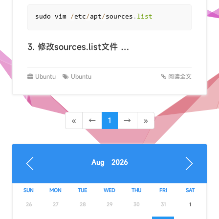
sudo vim 
/
etc
/
apt
/
sources
.
list
3. 修改sources.list文件 …
Ubuntu
Ubuntu
阅读全文
«
←
1
→
»
Aug 2026
SUN
MON
TUE
WED
THU
FRI
SAT
26
27
28
29
30
31
1