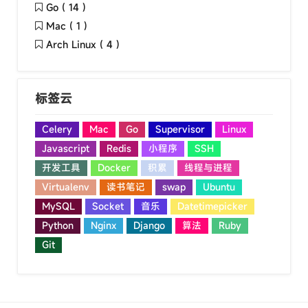
Go ( 14 )
Mac ( 1 )
Arch Linux ( 4 )
标签云
Celery
Mac
Go
Supervisor
Linux
Javascript
Redis
小程序
SSH
开发工具
Docker
积累
线程与进程
Virtualenv
读书笔记
swap
Ubuntu
MySQL
Socket
音乐
Datetimepicker
Python
Nginx
Django
算法
Ruby
Git