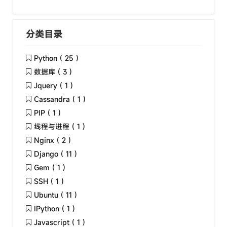
分类目录
Python ( 25 )
数据库 ( 3 )
Jquery ( 1 )
Cassandra ( 1 )
PIP ( 1 )
线程与进程 ( 1 )
Nginx ( 2 )
Django ( 11 )
Gem ( 1 )
SSH ( 1 )
Ubuntu ( 11 )
IPython ( 1 )
Javascript ( 1 )