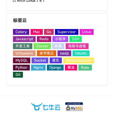
Arch Linux ( 4 )
标签云
Celery
Mac
Go
Supervisor
Linux
Javascript
Redis
小程序
SSH
开发工具
Docker
积累
线程与进程
Virtualenv
读书笔记
swap
Ubuntu
MySQL
Socket
音乐
Datetimepicker
Python
Nginx
Django
算法
Ruby
Git