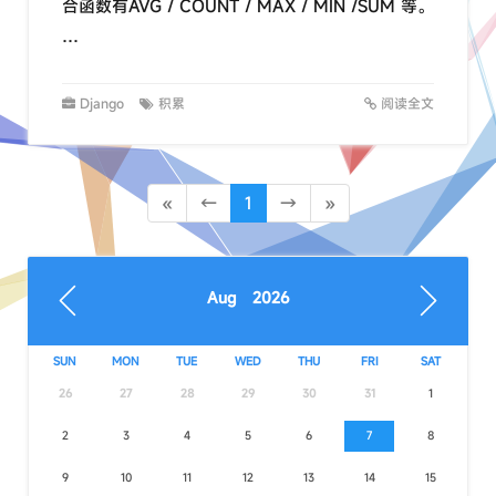
合函数有AVG / COUNT / MAX / MIN /SUM 等。
…
Django
积累
阅读全文
«
←
1
→
»
Aug 2026
SUN
MON
TUE
WED
THU
FRI
SAT
26
27
28
29
30
31
1
2
3
4
5
6
7
8
9
10
11
12
13
14
15