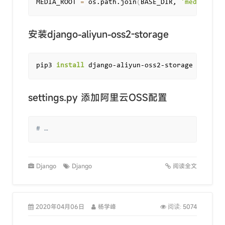
MEDIA_ROOT 
=
 os.path.join
(
BASE_DIR, 
'media'
)
安装django-aliyun-oss2-storage
pip3 
install
settings.py 添加阿里云OSS配置
# …
Django
Django
阅读全文
2020年04月06日
杨学峰
5074
阅读: