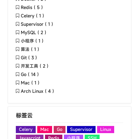
Redis ( 5 )
Celery ( 1 )
Supervisor ( 1 )
MySQL ( 2 )
小程序 ( 1 )
算法 ( 1 )
Git ( 3 )
开发工具 ( 2 )
Go ( 14 )
Mac ( 1 )
Arch Linux ( 4 )
标签云
Celery
Mac
Go
Supervisor
Linux
Javascript
Redis
小程序
SSH