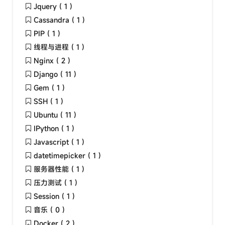
Jquery ( 1 )
Cassandra ( 1 )
PIP ( 1 )
线程与进程 ( 1 )
Nginx ( 2 )
Django ( 11 )
Gem ( 1 )
SSH ( 1 )
Ubuntu ( 11 )
IPython ( 1 )
Javascript ( 1 )
datetimepicker ( 1 )
服务器性能 ( 1 )
压力测试 ( 1 )
Session ( 1 )
音乐 ( 0 )
Docker ( 2 )