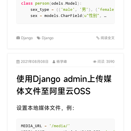
class
person
(
odels
.
Model
)
:
    sex_type 
=
(
(
'male'
,
'男'
)
,
(
'female'
,
'女'
    sex 
=
 models
.
CharField
(
u"性别"
,
 …
Django
Django
阅读全文
2021年08月08日
杨学峰
3590
阅读:
使用Django admin上传媒
体文件至阿里云OSS
设置本地媒体文件，例：
MEDIA_URL 
=
'/media/'