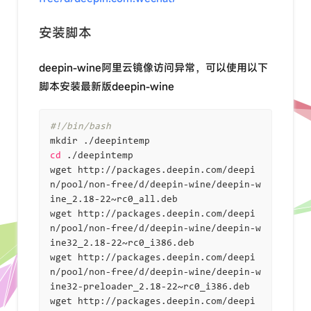
安装脚本
deepin-wine阿里云镜像访问异常，可以使用以下
脚本安装最新版deepin-wine
#!/bin/bash
cd
 ./deepintemp

wget http://packages.deepin.com/deepi
n/pool/non-free/d/deepin-wine/deepin-w
ine_2.18-22~rc0_all.deb

wget http://packages.deepin.com/deepi
n/pool/non-free/d/deepin-wine/deepin-w
ine32_2.18-22~rc0_i386.deb

wget http://packages.deepin.com/deepi
n/pool/non-free/d/deepin-wine/deepin-w
ine32-preloader_2.18-22~rc0_i386.deb

wget http://packages.deepin.com/deepi