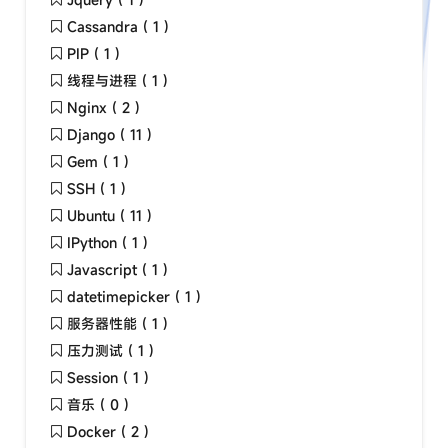
Cassandra ( 1 )
PIP ( 1 )
线程与进程 ( 1 )
Nginx ( 2 )
Django ( 11 )
Gem ( 1 )
SSH ( 1 )
Ubuntu ( 11 )
IPython ( 1 )
Javascript ( 1 )
datetimepicker ( 1 )
服务器性能 ( 1 )
压力测试 ( 1 )
Session ( 1 )
音乐 ( 0 )
Docker ( 2 )