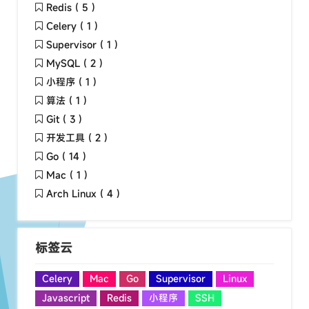
Redis ( 5 )
Celery ( 1 )
Supervisor ( 1 )
MySQL ( 2 )
小程序 ( 1 )
算法 ( 1 )
Git ( 3 )
开发工具 ( 2 )
Go ( 14 )
Mac ( 1 )
Arch Linux ( 4 )
标签云
Celery
Mac
Go
Supervisor
Linux
Javascript
Redis
小程序
SSH